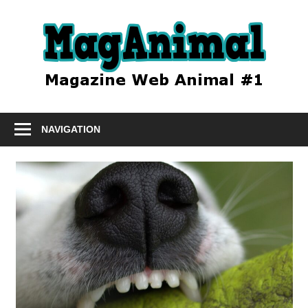
Skip
to
Mag
content
Le
magazine
NAVIGATION
animal
#1