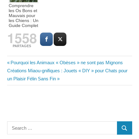
Comprendre
les Os Bons et
Mauvais pour
les Chiens : Un
Guide Complet
1558
PARTAGES
Navigation
Previous
Pourquoi les Animaux « Obèses » ne sont pas Mignons
Next
Post:
Créations Miaou-gnifiques : Jouets « DIY » pour Chats pour
de
Post:
un Plaisir Félin Sans Fin
l’article
Search
SEARC
for: